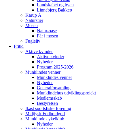
Landskabet og byen
Linnebjerg Bakkeø
Karup Å
Naturstier
Mosen
Natur-oase
Får i mosen
Fugleliv
Fritid
Aktive kvinder
Aktive kvinder
Nyheder
Program 2025-2026
Munklindes venner
Munklindes venner
Nyheder
Generalforsamling
Munklindehus udviklingsprojekt
Medlemsskab
Bestyrelsen
Ikast sportsfiskerforening
Midtjysk Fodboldgolf
Munklinde cykelklub
Nyheder