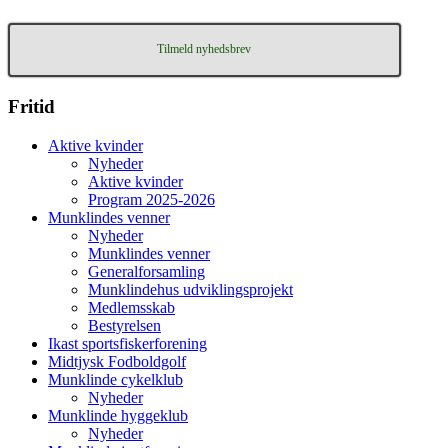
Tilmeld nyhedsbrev
Fritid
Aktive kvinder
Nyheder
Aktive kvinder
Program 2025-2026
Munklindes venner
Nyheder
Munklindes venner
Generalforsamling
Munklindehus udviklingsprojekt
Medlemsskab
Bestyrelsen
Ikast sportsfiskerforening
Midtjysk Fodboldgolf
Munklinde cykelklub
Nyheder
Munklinde hyggeklub
Nyheder