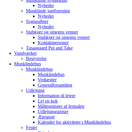
Munklinde hyggeklub
Nyheder
Munklinde jagtforening
Nyheder
Sogneaftner
Nyheder
Stubkjær og omegns venner
Stubkjær og omegns venner
Kontaktpersoner
Tusaagaard Put and Take
Vandværket
Bestyrrelse
Munklindehus
Munklindehus
Munklindehus
Vedtægter
Generalforsamling
Udlejning
Information til lejere
Lej en kok
Måltegninger af festsalen
Udlejningspriser
Æresport
Kalender for aktiviteter i Munklindehus
Fester