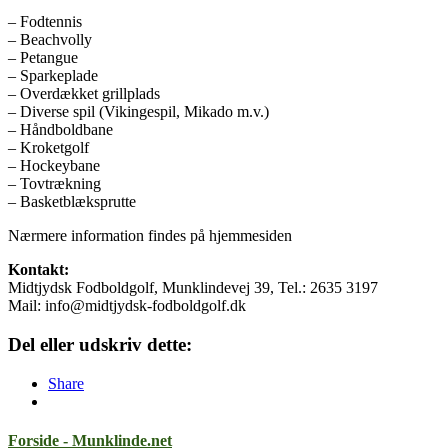
– Fodtennis
– Beachvolly
– Petangue
– Sparkeplade
– Overdækket grillplads
– Diverse spil (Vikingespil, Mikado m.v.)
– Håndboldbane
– Kroketgolf
– Hockeybane
– Tovtrækning
– Basketblæksprutte
Nærmere information findes på hjemmesiden
Kontakt:
Midtjydsk Fodboldgolf, Munklindevej 39, Tel.: 2635 3197
Mail: info@midtjydsk-fodboldgolf.dk
Del eller udskriv dette:
Share
Forside - Munklinde.net