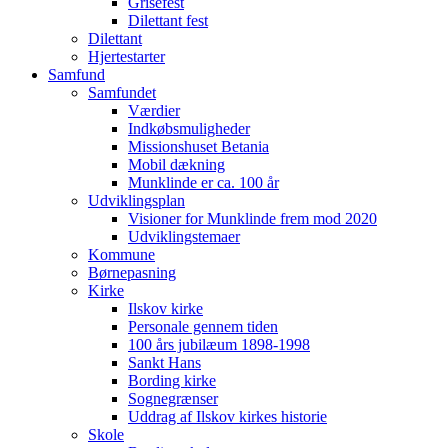
Grisefest
Dilettant fest
Dilettant
Hjertestarter
Samfund
Samfundet
Værdier
Indkøbsmuligheder
Missionshuset Betania
Mobil dækning
Munklinde er ca. 100 år
Udviklingsplan
Visioner for Munklinde frem mod 2020
Udviklingstemaer
Kommune
Børnepasning
Kirke
Ilskov kirke
Personale gennem tiden
100 års jubilæum 1898-1998
Sankt Hans
Bording kirke
Sognegrænser
Uddrag af Ilskov kirkes historie
Skole