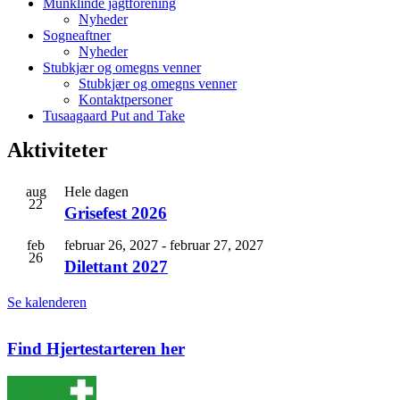
Munklinde jagtforening
Nyheder
Sogneaftner
Nyheder
Stubkjær og omegns venner
Stubkjær og omegns venner
Kontaktpersoner
Tusaagaard Put and Take
Aktiviteter
aug
Hele dagen
22
Grisefest 2026
feb
februar 26, 2027
-
februar 27, 2027
26
Dilettant 2027
Se kalenderen
Find Hjertestarteren her