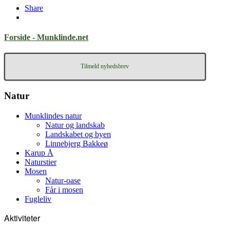
Share
Forside - Munklinde.net
Tilmeld nyhedsbrev
Natur
Munklindes natur
Natur og landskab
Landskabet og byen
Linnebjerg Bakkeø
Karup Å
Naturstier
Mosen
Natur-oase
Får i mosen
Fugleliv
Aktiviteter