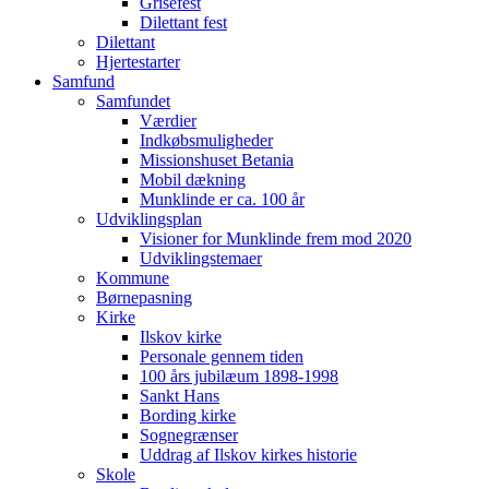
Grisefest
Dilettant fest
Dilettant
Hjertestarter
Samfund
Samfundet
Værdier
Indkøbsmuligheder
Missionshuset Betania
Mobil dækning
Munklinde er ca. 100 år
Udviklingsplan
Visioner for Munklinde frem mod 2020
Udviklingstemaer
Kommune
Børnepasning
Kirke
Ilskov kirke
Personale gennem tiden
100 års jubilæum 1898-1998
Sankt Hans
Bording kirke
Sognegrænser
Uddrag af Ilskov kirkes historie
Skole