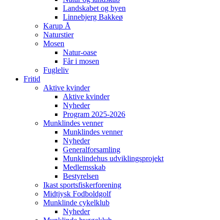
Landskabet og byen
Linnebjerg Bakkeø
Karup Å
Naturstier
Mosen
Natur-oase
Får i mosen
Fugleliv
Fritid
Aktive kvinder
Aktive kvinder
Nyheder
Program 2025-2026
Munklindes venner
Munklindes venner
Nyheder
Generalforsamling
Munklindehus udviklingsprojekt
Medlemsskab
Bestyrelsen
Ikast sportsfiskerforening
Midtjysk Fodboldgolf
Munklinde cykelklub
Nyheder