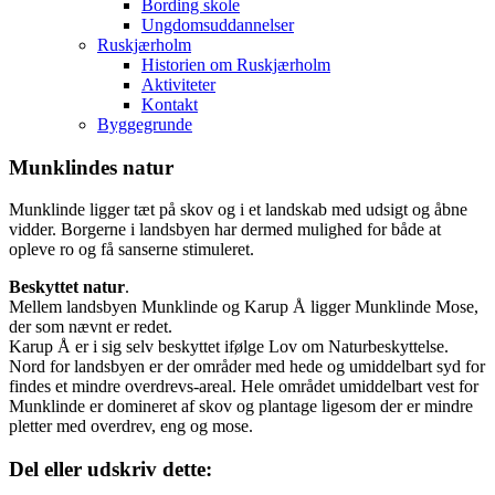
Bording skole
Ungdomsuddannelser
Ruskjærholm
Historien om Ruskjærholm
Aktiviteter
Kontakt
Byggegrunde
Munklindes natur
Munklinde ligger tæt på skov og i et landskab med udsigt og åbne
vidder. Borgerne i landsbyen har dermed mulighed for både at
opleve ro og få sanserne stimuleret.
Beskyttet natur
.
Mellem landsbyen Munklinde og Karup Å ligger Munklinde Mose,
der som nævnt er redet.
Karup Å er i sig selv beskyttet ifølge Lov om Naturbeskyttelse.
Nord for landsbyen er der områder med hede og umiddelbart syd for
findes et mindre overdrevs-areal. Hele området umiddelbart vest for
Munklinde er domineret af skov og plantage ligesom der er mindre
pletter med overdrev, eng og mose.
Del eller udskriv dette: