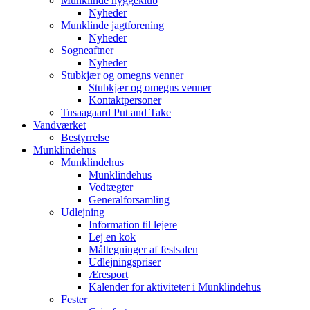
Munklinde hyggeklub
Nyheder
Munklinde jagtforening
Nyheder
Sogneaftner
Nyheder
Stubkjær og omegns venner
Stubkjær og omegns venner
Kontaktpersoner
Tusaagaard Put and Take
Vandværket
Bestyrrelse
Munklindehus
Munklindehus
Munklindehus
Vedtægter
Generalforsamling
Udlejning
Information til lejere
Lej en kok
Måltegninger af festsalen
Udlejningspriser
Æresport
Kalender for aktiviteter i Munklindehus
Fester