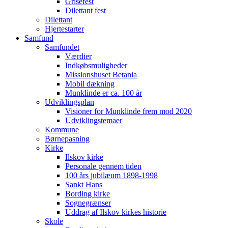
Grisefest
Dilettant fest
Dilettant
Hjertestarter
Samfund
Samfundet
Værdier
Indkøbsmuligheder
Missionshuset Betania
Mobil dækning
Munklinde er ca. 100 år
Udviklingsplan
Visioner for Munklinde frem mod 2020
Udviklingstemaer
Kommune
Børnepasning
Kirke
Ilskov kirke
Personale gennem tiden
100 års jubilæum 1898-1998
Sankt Hans
Bording kirke
Sognegrænser
Uddrag af Ilskov kirkes historie
Skole