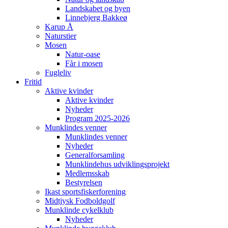
Landskabet og byen
Linnebjerg Bakkeø
Karup Å
Naturstier
Mosen
Natur-oase
Får i mosen
Fugleliv
Fritid
Aktive kvinder
Aktive kvinder
Nyheder
Program 2025-2026
Munklindes venner
Munklindes venner
Nyheder
Generalforsamling
Munklindehus udviklingsprojekt
Medlemsskab
Bestyrelsen
Ikast sportsfiskerforening
Midtjysk Fodboldgolf
Munklinde cykelklub
Nyheder