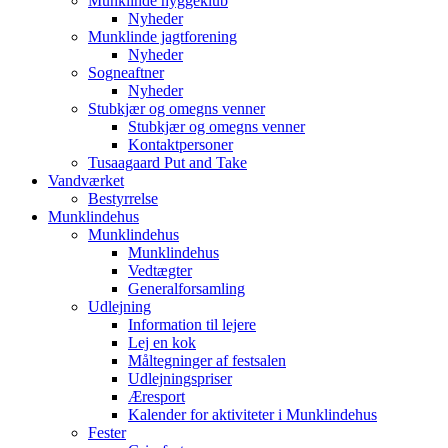
Munklinde hyggeklub
Nyheder
Munklinde jagtforening
Nyheder
Sogneaftner
Nyheder
Stubkjær og omegns venner
Stubkjær og omegns venner
Kontaktpersoner
Tusaagaard Put and Take
Vandværket
Bestyrrelse
Munklindehus
Munklindehus
Munklindehus
Vedtægter
Generalforsamling
Udlejning
Information til lejere
Lej en kok
Måltegninger af festsalen
Udlejningspriser
Æresport
Kalender for aktiviteter i Munklindehus
Fester