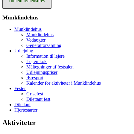
Tilmeld nyhedsbrev
Munklindehus
Munklindehus
Munklindehus
Vedtægter
Generalforsamling
Udlejning
Information til lejere
Lej en kok
Måltegninger af festsalen
Udlejningspriser
Æresport
Kalender for aktiviteter i Munklindehus
Fester
Grisefest
Dilettant fest
Dilettant
Hjertestarter
Aktiviteter