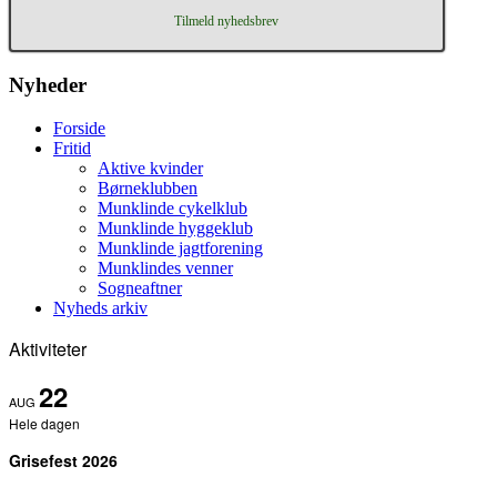
Tilmeld nyhedsbrev
Nyheder
Forside
Fritid
Aktive kvinder
Børneklubben
Munklinde cykelklub
Munklinde hyggeklub
Munklinde jagtforening
Munklindes venner
Sogneaftner
Nyheds arkiv
Aktiviteter
22
AUG
Hele dagen
Grisefest 2026