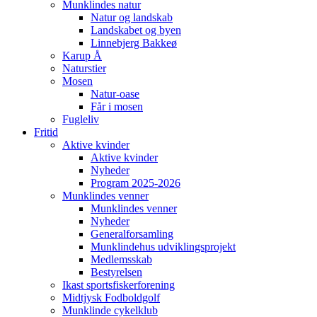
Munklindes natur
Natur og landskab
Landskabet og byen
Linnebjerg Bakkeø
Karup Å
Naturstier
Mosen
Natur-oase
Får i mosen
Fugleliv
Fritid
Aktive kvinder
Aktive kvinder
Nyheder
Program 2025-2026
Munklindes venner
Munklindes venner
Nyheder
Generalforsamling
Munklindehus udviklingsprojekt
Medlemsskab
Bestyrelsen
Ikast sportsfiskerforening
Midtjysk Fodboldgolf
Munklinde cykelklub