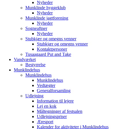
Nyheder
Munklinde hyggeklub
Nyheder
Munklinde jagtforening
Nyheder
Sogneaftner
Nyheder
Stubkjær og omegns venner
Stubkjær og omegns venner
Kontaktpersoner
Tusaagaard Put and Take
Vandværket
Bestyrrelse
Munklindehus
Munklindehus
Munklindehus
Vedtægter
Generalforsamling
Udlejning
Information til lejere
Lej en kok
Måltegninger af festsalen
Udlejningspriser
Æresport
Kalender for aktiviteter i Munklindehus