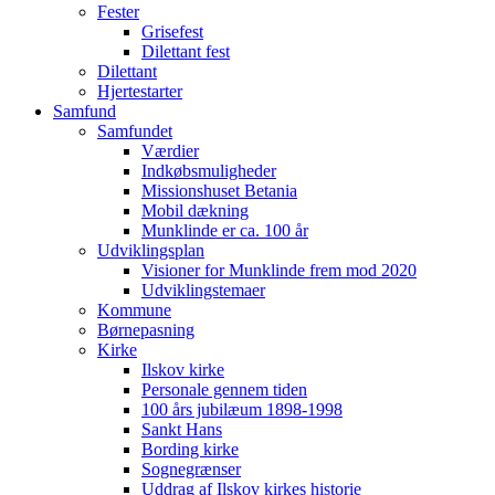
Fester
Grisefest
Dilettant fest
Dilettant
Hjertestarter
Samfund
Samfundet
Værdier
Indkøbsmuligheder
Missionshuset Betania
Mobil dækning
Munklinde er ca. 100 år
Udviklingsplan
Visioner for Munklinde frem mod 2020
Udviklingstemaer
Kommune
Børnepasning
Kirke
Ilskov kirke
Personale gennem tiden
100 års jubilæum 1898-1998
Sankt Hans
Bording kirke
Sognegrænser
Uddrag af Ilskov kirkes historie