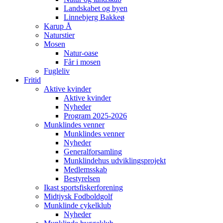
Landskabet og byen
Linnebjerg Bakkeø
Karup Å
Naturstier
Mosen
Natur-oase
Får i mosen
Fugleliv
Fritid
Aktive kvinder
Aktive kvinder
Nyheder
Program 2025-2026
Munklindes venner
Munklindes venner
Nyheder
Generalforsamling
Munklindehus udviklingsprojekt
Medlemsskab
Bestyrelsen
Ikast sportsfiskerforening
Midtjysk Fodboldgolf
Munklinde cykelklub
Nyheder