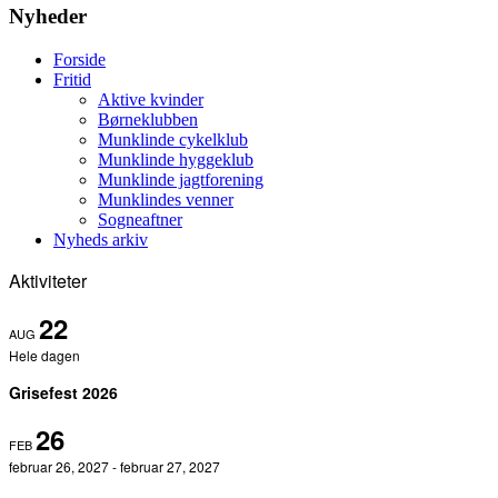
Nyheder
Forside
Fritid
Aktive kvinder
Børneklubben
Munklinde cykelklub
Munklinde hyggeklub
Munklinde jagtforening
Munklindes venner
Sogneaftner
Nyheds arkiv
Aktiviteter
22
AUG
Hele dagen
Grisefest 2026
26
FEB
februar 26, 2027
-
februar 27, 2027