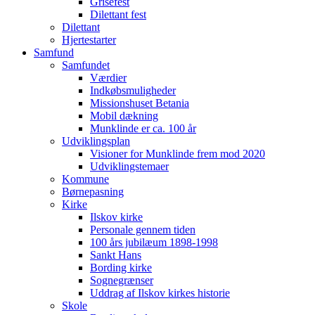
Grisefest
Dilettant fest
Dilettant
Hjertestarter
Samfund
Samfundet
Værdier
Indkøbsmuligheder
Missionshuset Betania
Mobil dækning
Munklinde er ca. 100 år
Udviklingsplan
Visioner for Munklinde frem mod 2020
Udviklingstemaer
Kommune
Børnepasning
Kirke
Ilskov kirke
Personale gennem tiden
100 års jubilæum 1898-1998
Sankt Hans
Bording kirke
Sognegrænser
Uddrag af Ilskov kirkes historie
Skole