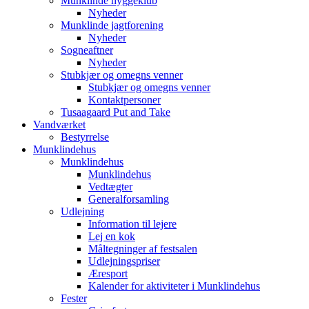
Munklinde hyggeklub
Nyheder
Munklinde jagtforening
Nyheder
Sogneaftner
Nyheder
Stubkjær og omegns venner
Stubkjær og omegns venner
Kontaktpersoner
Tusaagaard Put and Take
Vandværket
Bestyrrelse
Munklindehus
Munklindehus
Munklindehus
Vedtægter
Generalforsamling
Udlejning
Information til lejere
Lej en kok
Måltegninger af festsalen
Udlejningspriser
Æresport
Kalender for aktiviteter i Munklindehus
Fester