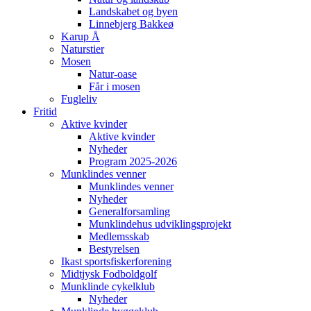
Landskabet og byen
Linnebjerg Bakkeø
Karup Å
Naturstier
Mosen
Natur-oase
Får i mosen
Fugleliv
Fritid
Aktive kvinder
Aktive kvinder
Nyheder
Program 2025-2026
Munklindes venner
Munklindes venner
Nyheder
Generalforsamling
Munklindehus udviklingsprojekt
Medlemsskab
Bestyrelsen
Ikast sportsfiskerforening
Midtjysk Fodboldgolf
Munklinde cykelklub
Nyheder