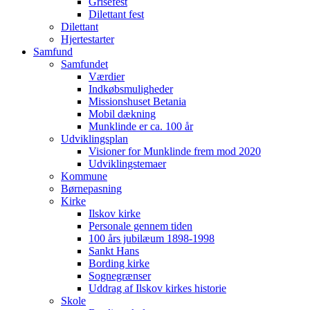
Grisefest
Dilettant fest
Dilettant
Hjertestarter
Samfund
Samfundet
Værdier
Indkøbsmuligheder
Missionshuset Betania
Mobil dækning
Munklinde er ca. 100 år
Udviklingsplan
Visioner for Munklinde frem mod 2020
Udviklingstemaer
Kommune
Børnepasning
Kirke
Ilskov kirke
Personale gennem tiden
100 års jubilæum 1898-1998
Sankt Hans
Bording kirke
Sognegrænser
Uddrag af Ilskov kirkes historie
Skole