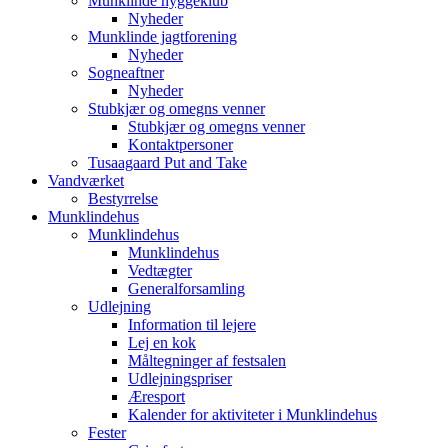
Munklinde hyggeklub
Nyheder
Munklinde jagtforening
Nyheder
Sogneaftner
Nyheder
Stubkjær og omegns venner
Stubkjær og omegns venner
Kontaktpersoner
Tusaagaard Put and Take
Vandværket
Bestyrrelse
Munklindehus
Munklindehus
Munklindehus
Vedtægter
Generalforsamling
Udlejning
Information til lejere
Lej en kok
Måltegninger af festsalen
Udlejningspriser
Æresport
Kalender for aktiviteter i Munklindehus
Fester