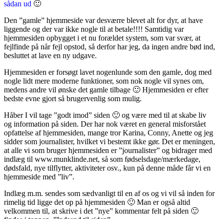
sådan ud
🙂
Den ”gamle” hjemmeside var desværre blevet alt for dyr, at have
liggende og der var ikke nogle til at betale!!!! Samtidig var
hjemmesiden opbygget i et nu forældet system, som var svær, at
fejlfinde på når fejl opstod, så derfor har jeg, da ingen andre bød ind,
besluttet at lave en ny udgave.
Hjemmesiden er forsøgt lavet nogenlunde som den gamle, dog med
nogle lidt mere moderne funktioner, som nok nogle vil synes om,
medens andre vil ønske det gamle tilbage 🙂 Hjemmesiden er efter
bedste evne gjort så brugervenlig som mulig.
Håber I vil tage ”godt imod” siden 🙂 og være med til at skabe liv
og information på siden. Der har nok været en general misforstået
opfattelse af hjemmesiden, mange tror Karina, Conny, Anette og jeg
sidder som journalister, hvilket vi bestemt ikke gør. Det er meningen,
at alle vi som bruger hjemmesiden er ”journalister” og bidrager med
indlæg til www.munklinde.net, så som fødselsdage/mærkedage,
dødsfald, nye tilflytter, aktiviteter osv., kun på denne måde får vi en
hjemmeside med ”liv”.
Indlæg m.m. sendes som sædvanligt til en af os og vi vil så inden for
rimelig tid ligge det op på hjemmesiden 🙂 Man er også altid
velkommen til, at skrive i det ”nye” kommentar felt på siden 🙂