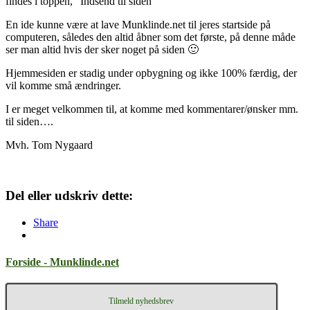
findes i toppen, ”Indsend til siden”
En ide kunne være at lave Munklinde.net til jeres startside på
computeren, således den altid åbner som det første, på denne måde
ser man altid hvis der sker noget på siden 🙂
Hjemmesiden er stadig under opbygning og ikke 100% færdig, der
vil komme små ændringer.
I er meget velkommen til, at komme med kommentarer/ønsker mm.
til siden….
Mvh. Tom Nygaard
Del eller udskriv dette:
Share
Forside - Munklinde.net
Tilmeld nyhedsbrev