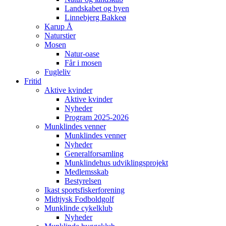
Landskabet og byen
Linnebjerg Bakkeø
Karup Å
Naturstier
Mosen
Natur-oase
Får i mosen
Fugleliv
Fritid
Aktive kvinder
Aktive kvinder
Nyheder
Program 2025-2026
Munklindes venner
Munklindes venner
Nyheder
Generalforsamling
Munklindehus udviklingsprojekt
Medlemsskab
Bestyrelsen
Ikast sportsfiskerforening
Midtjysk Fodboldgolf
Munklinde cykelklub
Nyheder